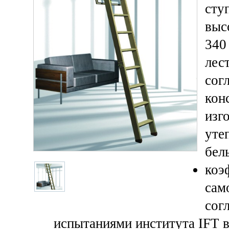
сту
выс
340
лес
сог
кон
изг
уте
бел
коэ
сам
сог
испытаниями института IFT в